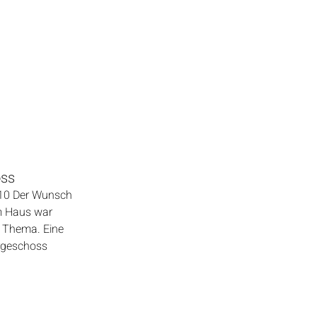
oss
010 Der Wunsch
m Haus war
n Thema. Eine
rgeschoss