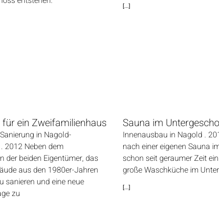
oss entstehen.
[...]
 für ein Zweifamilienhaus
Sauna im Untergesch
 Sanierung in Nagold-
Innenausbau in Nagold . 2
 . 2012 Neben dem
nach einer eigenen Sauna i
n der beiden Eigentümer, das
schon seit geraumer Zeit ei
äude aus den 1980er-Jahren
große Waschküche im Unte
u sanieren und eine neue
[...]
age zu