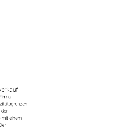
verkauf
 Firma
azitätsgrenzen
 der
 mit einem
Der